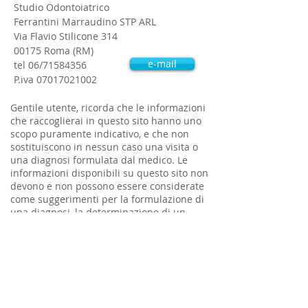
Studio Odontoiatrico
Ferrantini Marraudino STP ARL
Via Flavio Stilicone 314
00175 Roma (RM)
e-mail
tel 06/71584356
P.iva
07017021002
Gentile utente, ricorda che le informazioni
che raccoglierai in questo sito hanno uno
scopo puramente indicativo, e che non
sostituiscono in nessun caso una visita o
una diagnosi formulata dal medico. Le
informazioni disponibili su questo sito non
devono e non possono essere considerate
come suggerimenti per la formulazione di
una diagnosi, la determinazione di un
trattamento o l’assunzione o la sospensione
di un farmaco senza che prima venga
consultato un medico o uno specialista.
L’utilizzo di tali informazioni è sotto la
responsabilità, il controllo e la discrezione
unica dell’utente.