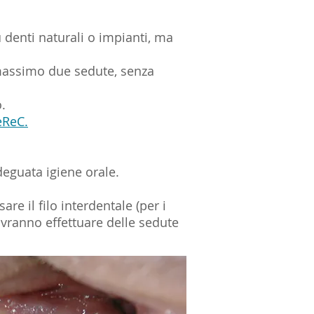
u denti naturali o impianti, ma
a, massimo due sedute, senza
.
eReC.
deguata igiene orale.
re il filo interdentale (per i
dovranno effettuare delle sedute