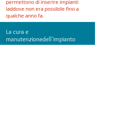
permettono di inserire impianti
laddove non era possibile fino a
qualche anno fa.
La cura e
manutenzionedell'impianto
Gli impianti, così come i denti
naturali, hanno bisogno di
essere
curati con un'adeguata igiene orale
domiciliare e professionale.
Le malattie che possono colpire gli
impianti sono essenzialmente 2:
la mucosite e la perimplantite.