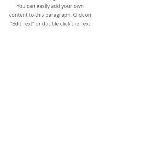
You can easily add your own
content to this paragraph. Click on
“Edit Text” or double click the Text
Box to make it your own.
I want to join the webinar,
Sign me up!