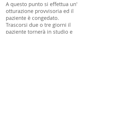
A questo punto si effettua un'
otturazione provvisoria ed il
paziente è congedato.
Trascorsi due o tre giorni il
paziente tornerà in studio e
l'odontoiatra verificherà il grado
di sbiancamento ottenuto
valutando la necessità o meno di
effettuare un'ulteriore
applicazione.